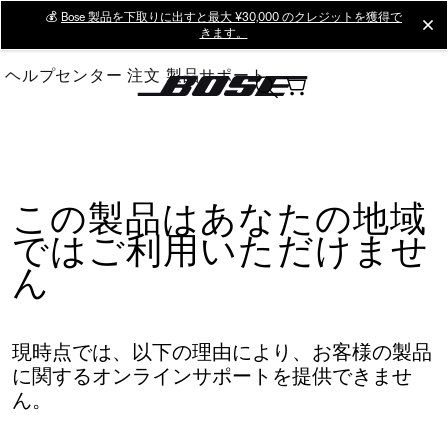
Skip
💰
Bose 製品を下取りに出すと最大 ¥30,000 のクレジットを獲得で
cl
きます。
to
Main
ヘルプセンター
注文
製品サポート
この製品はあなたの地域
ではご利用いただけませ
ん
現時点では、以下の理由により、お客様の製品
に関するオンラインサポートを提供できませ
ん。