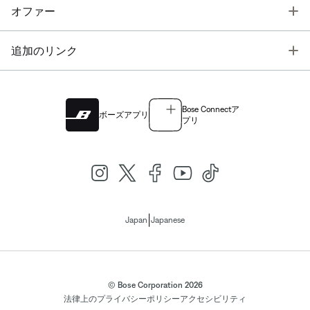
T
オファー
T
追加のリンク
Bose Connectア
ボーズアプリ
プリ
|
Japan
Japanese
© Bose Corporation 2026
法律上の
プライバシーポリシー
アクセシビリティ