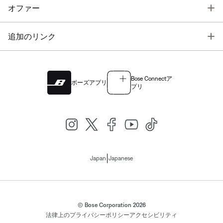
T
オファー
T
追加のリンク
Bose Connectア
ボーズアプリ
プリ
|
Japan
Japanese
© Bose Corporation 2026
法律上の
プライバシーポリシー
アクセシビリティ