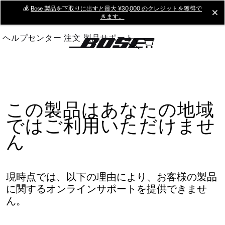
Skip
💰
Bose 製品を下取りに出すと最大 ¥30,000 のクレジットを獲得で
cl
きます。
to
Main
ヘルプセンター
注文
製品サポート
この製品はあなたの地域
ではご利用いただけませ
ん
現時点では、以下の理由により、お客様の製品
に関するオンラインサポートを提供できませ
ん。