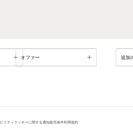
Toggle
Toggle
オファー
追加
ビリティ
クッキーに関する通知
販売条件
利用規約