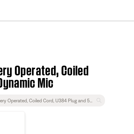
cl
ery Operated, Coiled
 Dynamic Mic