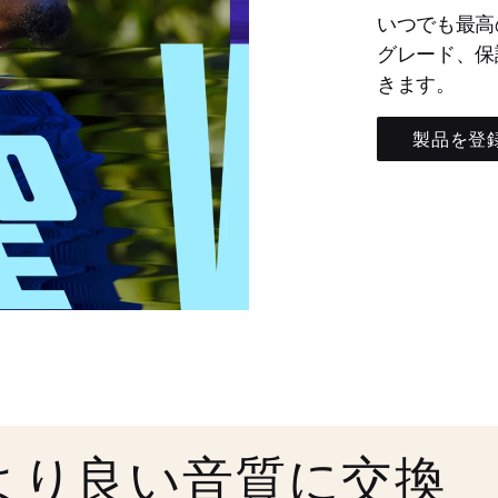
いつでも最高
グレード、保
きます。
製品を登
より良い音質に交換