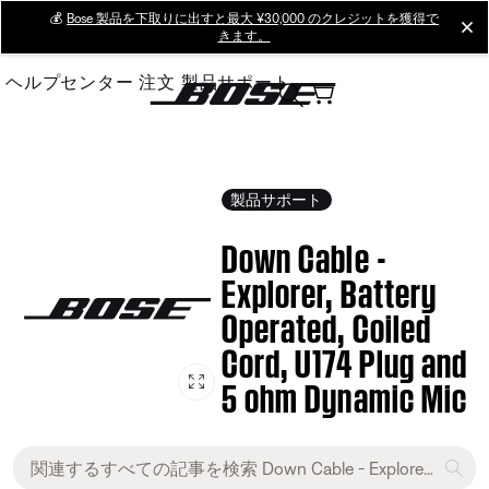
Skip
💰
Bose 製品を下取りに出すと最大 ¥30,000 のクレジットを獲得で
cl
きます。
to
Main
ヘルプセンター
注文
製品サポート
製品サポート
Down Cable -
Explorer, Battery
Operated, Coiled
Cord, U174 Plug and
5 ohm Dynamic Mic