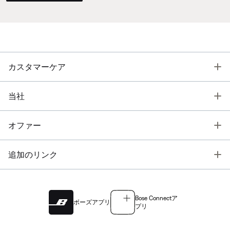
T
カスタマーケア
T
当社
T
オファー
T
追加のリンク
Bose Connectア
ボーズアプリ
プリ