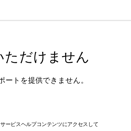
cl
いただけません
ポートを提供できません。
フサービスヘルプコンテンツにアクセスして