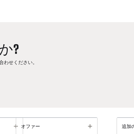
か?
合わせください。
Toggle
Toggle
オファー
追加