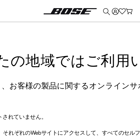
💰
Bose 製品を下取りに出すと最大 ¥30,000 のクレジットを獲得できます。
たの地域ではご利用
り、お客様の製品に関するオンラインサ
トされていません。
、それぞれのWebサイトにアクセスして、すべてのセル