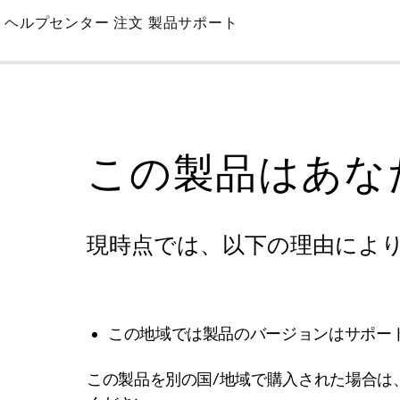
Skip
ヘルプセンター
注文
製品サポート
to
Main
この製品はあな
現時点では、以下の理由によ
この地域では製品のバージョンはサポー
この製品を別の国/地域で購入された場合は