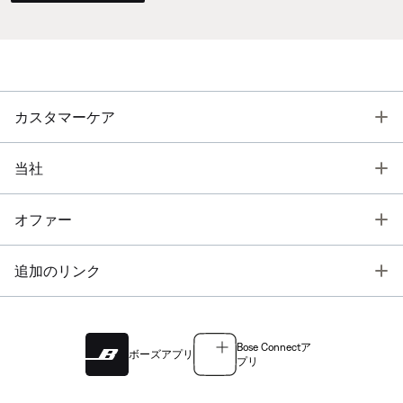
T
カスタマーケア
T
当社
T
オファー
T
追加のリンク
Bose Connectア
ボーズアプリ
プリ