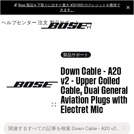
Skip
💰
Bose 製品を下取りに出すと最大 ¥30,000 のクレジットを獲得で
cl
きます。
to
Main
ヘルプセンター
注文
製品サポート
製品サポート
Down Cable - A20
v2 - Upper Coiled
Cable, Dual General
Aviation Plugs with
Electret Mic