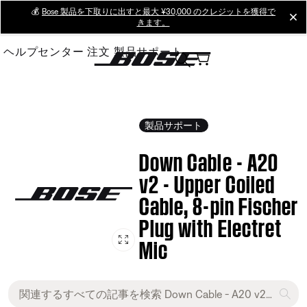
Skip
💰
Bose 製品を下取りに出すと最大 ¥30,000 のクレジットを獲得で
cl
きます。
to
Main
ヘルプセンター
注文
製品サポート
製品サポート
Down Cable - A20
v2 - Upper Coiled
Cable, 8-pin Fischer
Plug with Electret
Mic