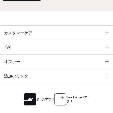
T
カスタマーケア
T
当社
T
オファー
T
追加のリンク
Bose Connectア
ボーズアプリ
プリ