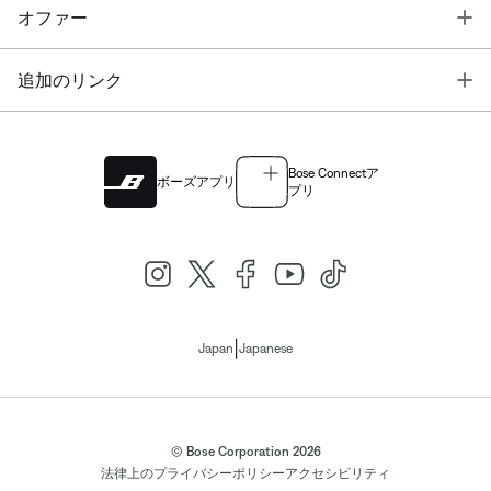
T
オファー
T
追加のリンク
Bose Connectア
ボーズアプリ
プリ
|
Japan
Japanese
© Bose Corporation 2026
法律上の
プライバシーポリシー
アクセシビリティ