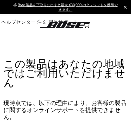
Skip
💰
Bose 製品を下取りに出すと最大 ¥30,000 のクレジットを獲得で
cl
きます。
to
Main
ヘルプセンター
注文
製品サポート
この製品はあなたの地域
ではご利用いただけませ
ん
現時点では、以下の理由により、お客様の製品
に関するオンラインサポートを提供できませ
ん。