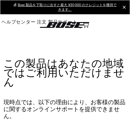
Skip
💰
Bose 製品を下取りに出すと最大 ¥30,000 のクレジットを獲得で
cl
きます。
to
Main
ヘルプセンター
注文
製品サポート
この製品はあなたの地域
ではご利用いただけませ
ん
現時点では、以下の理由により、お客様の製品
に関するオンラインサポートを提供できませ
ん。