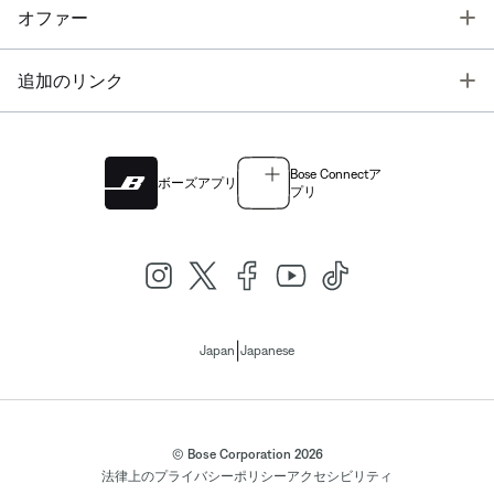
T
オファー
T
追加のリンク
Bose Connectア
ボーズアプリ
プリ
|
Japan
Japanese
© Bose Corporation 2026
法律上の
プライバシーポリシー
アクセシビリティ