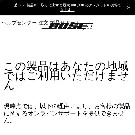
Skip
💰
Bose 製品を下取りに出すと最大 ¥30,000 のクレジットを獲得で
cl
きます。
to
Main
ヘルプセンター
注文
製品サポート
この製品はあなたの地域
ではご利用いただけませ
ん
現時点では、以下の理由により、お客様の製品
に関するオンラインサポートを提供できませ
ん。