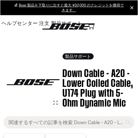
Skip
💰
Bose 製品を下取りに出すと最大 ¥30,000 のクレジットを獲得で
cl
きます。
to
Main
ヘルプセンター
注文
製品サポート
製品サポート
Down Cable - A20 -
Lower Coiled Cable,
U174 Plug with 5-
Ohm Dynamic Mic