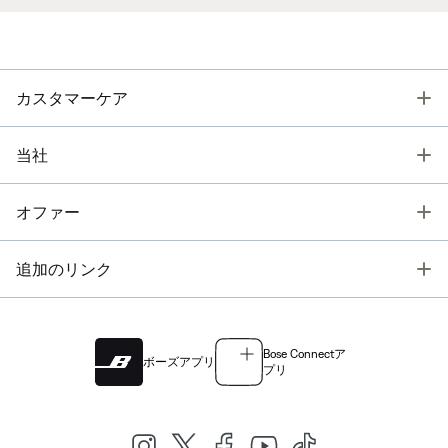
T
カスタマーケア
T
当社
T
オファー
T
追加のリンク
Bose Connectア
ボーズアプリ
プリ