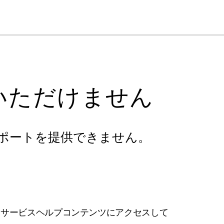
cl
いただけません
ポートを提供できません。
フサービスヘルプコンテンツにアクセスして