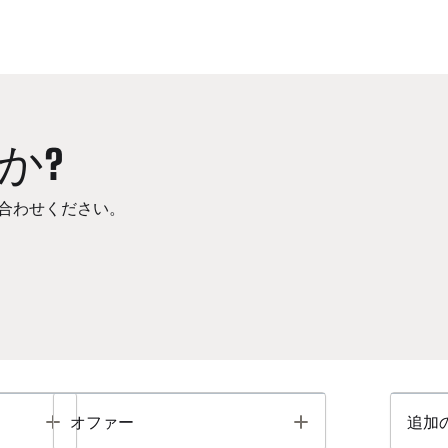
か?
合わせください。
Toggle
Toggle
オファー
追加