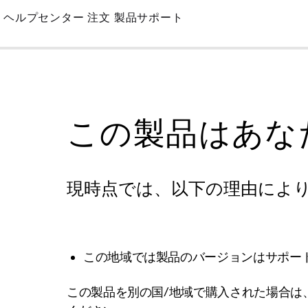
Skip
ヘルプセンター
注文
製品サポート
to
Main
この製品はあな
現時点では、以下の理由によ
この地域では製品のバージョンはサポー
この製品を別の国/地域で購入された場合は