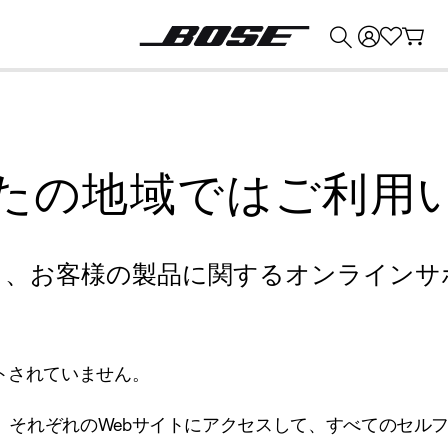
💰
Bose 製品を下取りに出すと最大 ¥30,000 のクレジットを獲得できます。
たの地域ではご利用
り、お客様の製品に関するオンラインサ
トされていません。
、それぞれのWebサイトにアクセスして、すべてのセル