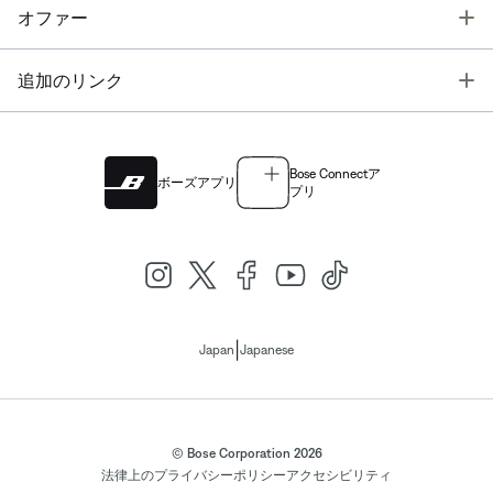
T
オファー
T
追加のリンク
Bose Connectア
ボーズアプリ
プリ
|
Japan
Japanese
© Bose Corporation 2026
法律上の
プライバシーポリシー
アクセシビリティ