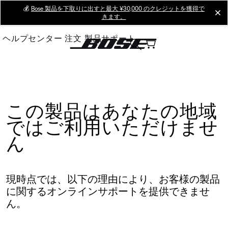
Skip
💰
Bose 製品を下取りに出すと最大 ¥30,000 のクレジットを獲得で
cl
きます。
to
Main
ヘルプセンター
注文
製品サポート
この製品はあなたの地域
ではご利用いただけませ
ん
現時点では、以下の理由により、お客様の製品
に関するオンラインサポートを提供できませ
ん。