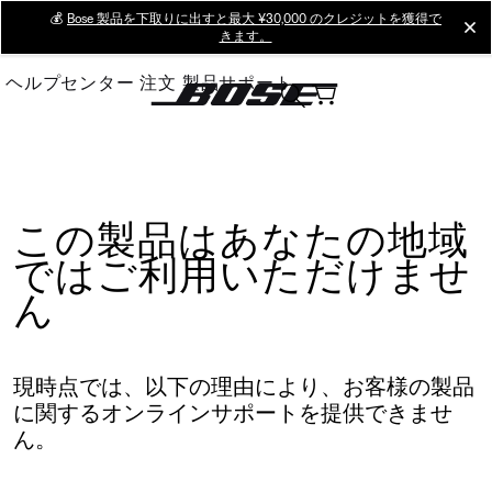
Skip
💰
Bose 製品を下取りに出すと最大 ¥30,000 のクレジットを獲得で
cl
きます。
to
Main
ヘルプセンター
注文
製品サポート
この製品はあなたの地域
ではご利用いただけませ
ん
現時点では、以下の理由により、お客様の製品
に関するオンラインサポートを提供できませ
ん。