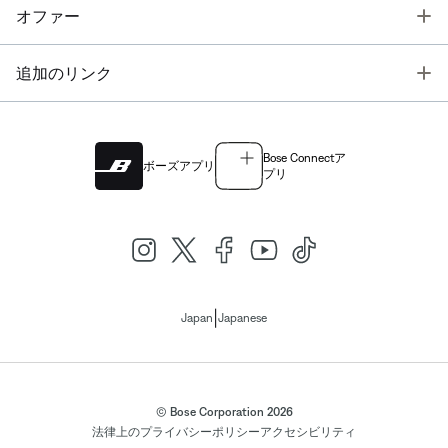
T
オファー
T
追加のリンク
Bose Connectア
ボーズアプリ
プリ
|
Japan
Japanese
© Bose Corporation 2026
法律上の
プライバシーポリシー
アクセシビリティ