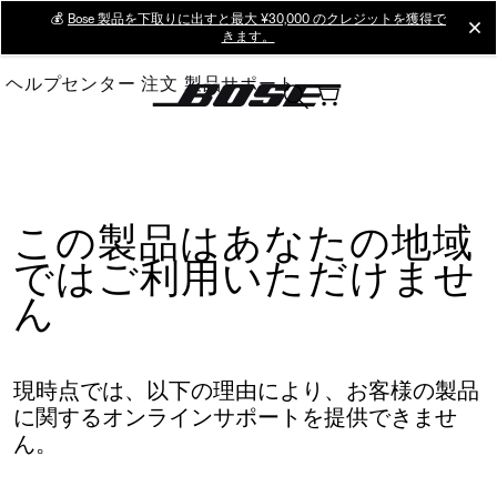
Skip
💰
Bose 製品を下取りに出すと最大 ¥30,000 のクレジットを獲得で
cl
きます。
to
Main
ヘルプセンター
注文
製品サポート
この製品はあなたの地域
ではご利用いただけませ
ん
現時点では、以下の理由により、お客様の製品
に関するオンラインサポートを提供できませ
ん。