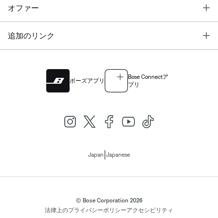
T
オファー
T
追加のリンク
Bose Connectア
ボーズアプリ
プリ
|
Japan
Japanese
© Bose Corporation 2026
法律上の
プライバシーポリシー
アクセシビリティ