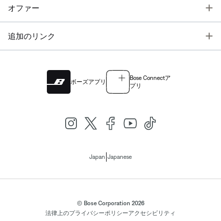
T
オファー
T
追加のリンク
Bose Connectア
ボーズアプリ
プリ
|
Japan
Japanese
© Bose Corporation 2026
法律上の
プライバシーポリシー
アクセシビリティ