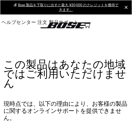
Skip
💰
Bose 製品を下取りに出すと最大 ¥30,000 のクレジットを獲得で
cl
きます。
to
Main
ヘルプセンター
注文
製品サポート
この製品はあなたの地域
ではご利用いただけませ
ん
現時点では、以下の理由により、お客様の製品
に関するオンラインサポートを提供できませ
ん。