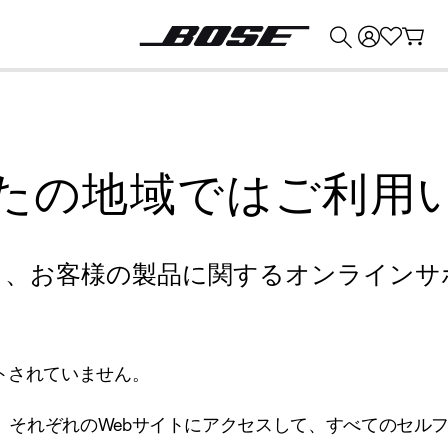
💰
Bose 製品を下取りに出すと最大 ¥30,000 のクレジットを獲得できます。
たの地域ではご利用
り、お客様の製品に関するオンラインサ
トされていません。
、それぞれのWebサイトにアクセスして、すべてのセル