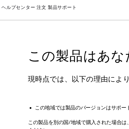
Skip
ヘルプセンター
注文
製品サポート
to
Main
この製品はあな
現時点では、以下の理由によ
この地域では製品のバージョンはサポー
この製品を別の国/地域で購入された場合は