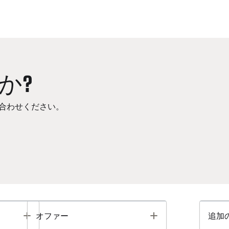
か?
合わせください。
Toggle
Toggle
オファー
追加