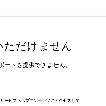
cl
いただけません
ポートを提供できません。
フサービスヘルプコンテンツにアクセスして