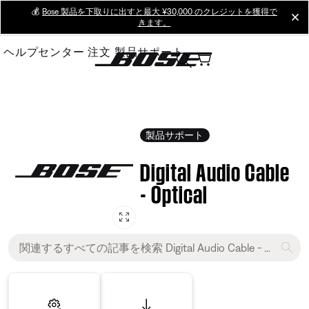
Skip
💰
Bose 製品を下取りに出すと最大 ¥30,000 のクレジットを獲得で
cl
きます。
to
Main
ヘルプセンター
注文
製品サポート
製品サポート
Digital Audio Cable
- Optical