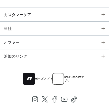
T
カスタマーケア
T
当社
T
オファー
T
追加のリンク
Bose Connectア
ボーズアプリ
プリ