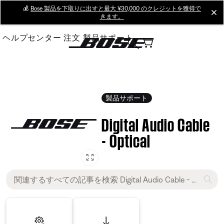
Skip
💰
Bose 製品を下取りに出すと最大 ¥30,000 のクレジットを獲得で
cl
きます。
to
Main
ヘルプセンター
注文
製品サポート
製品サポート
Digital Audio Cable
- Optical