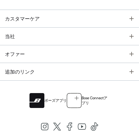
T
カスタマーケア
T
当社
T
オファー
T
追加のリンク
Bose Connectア
ボーズアプリ
プリ