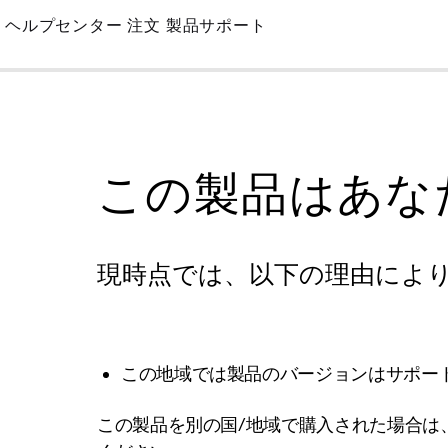
Skip
ヘルプセンター
注文
製品サポート
to
Main
この製品はあな
現時点では、以下の理由によ
この地域では製品のバージョンはサポー
この製品を別の国/地域で購入された場合は