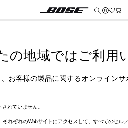
💰
Bose 製品を下取りに出すと最大 ¥30,000 のクレジットを獲得できます。
たの地域ではご利用
り、お客様の製品に関するオンラインサ
トされていません。
、それぞれのWebサイトにアクセスして、すべてのセル