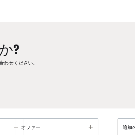
か?
合わせください。
Toggle
Toggle
オファー
追加