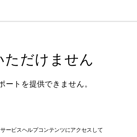
cl
いただけません
ポートを提供できません。
フサービスヘルプコンテンツにアクセスして