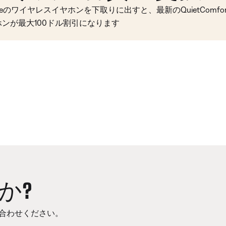
seのワイヤレスイヤホンを下取りに出すと、最新のQuietComfort 
ホンが最大100ドル割引になります
か?
合わせください。