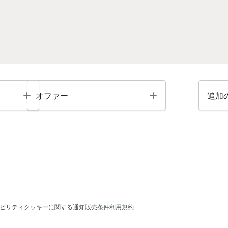
Toggle
Toggle
オファー
追加
ビリティ
クッキーに関する通知
販売条件
利用規約