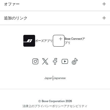
T
オファー
T
追加のリンク
Bose Connectア
ボーズアプリ
プリ
|
Japan
Japanese
© Bose Corporation 2026
法律上の
プライバシーポリシー
アクセシビリティ