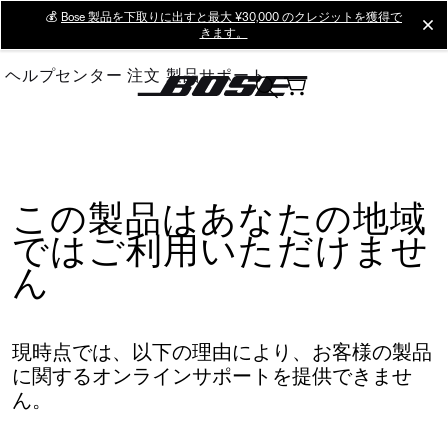
Skip
💰
Bose 製品を下取りに出すと最大 ¥30,000 のクレジットを獲得で
cl
きます。
to
Main
ヘルプセンター
注文
製品サポート
この製品はあなたの地域
ではご利用いただけませ
ん
現時点では、以下の理由により、お客様の製品
に関するオンラインサポートを提供できませ
ん。