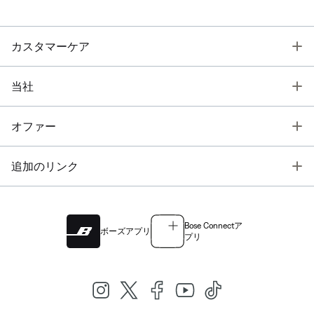
T
カスタマーケア
T
当社
T
オファー
T
追加のリンク
Bose Connectア
ボーズアプリ
プリ