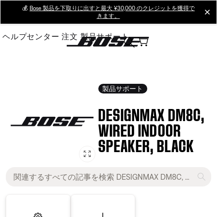
Skip
💰
Bose 製品を下取りに出すと最大 ¥30,000 のクレジットを獲得で
cl
きます。
to
Main
ヘルプセンター
注文
製品サポート
製品サポート
DESIGNMAX DM8C,
WIRED INDOOR
SPEAKER, BLACK