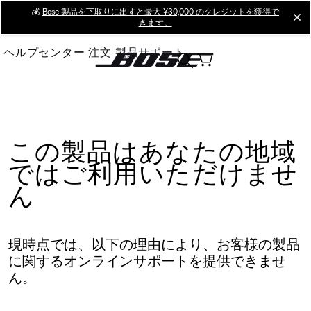
Skip
💰
Bose 製品を下取りに出すと最大 ¥30,000 のクレジットを獲得で
cl
きます。
to
Main
ヘルプセンター
注文
製品サポート
この製品はあなたの地域
ではご利用いただけませ
ん
現時点では、以下の理由により、お客様の製品
に関するオンラインサポートを提供できませ
ん。