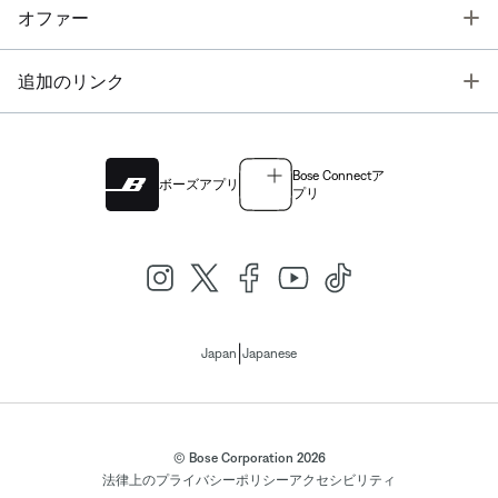
T
オファー
T
追加のリンク
Bose Connectア
ボーズアプリ
プリ
|
Japan
Japanese
© Bose Corporation 2026
法律上の
プライバシーポリシー
アクセシビリティ