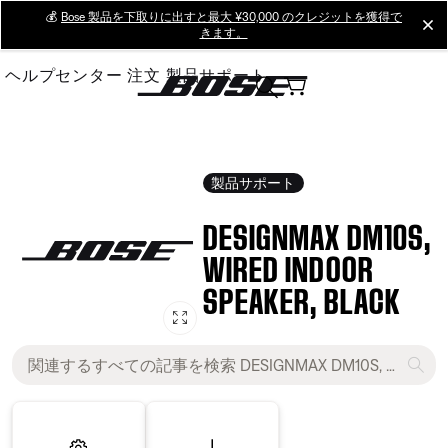
Skip
💰
Bose 製品を下取りに出すと最大 ¥30,000 のクレジットを獲得で
cl
きます。
to
Main
ヘルプセンター
注文
製品サポート
製品サポート
DESIGNMAX DM10S,
WIRED INDOOR
SPEAKER, BLACK