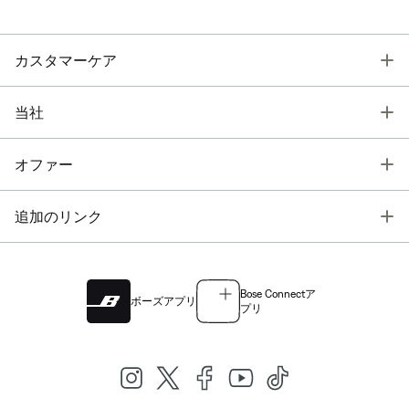
T
カスタマーケア
T
当社
T
オファー
T
追加のリンク
Bose Connectア
ボーズアプリ
プリ