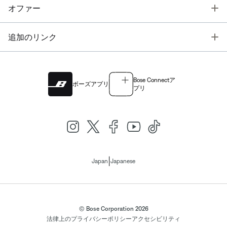
T
オファー
T
追加のリンク
Bose Connectア
ボーズアプリ
プリ
|
Japan
Japanese
© Bose Corporation 2026
法律上の
プライバシーポリシー
アクセシビリティ