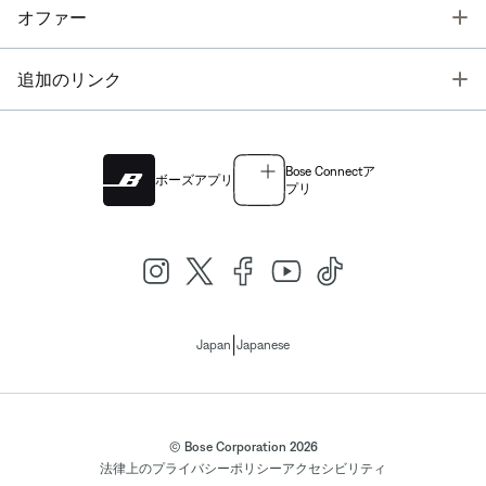
T
オファー
T
追加のリンク
Bose Connectア
ボーズアプリ
プリ
|
Japan
Japanese
© Bose Corporation 2026
法律上の
プライバシーポリシー
アクセシビリティ