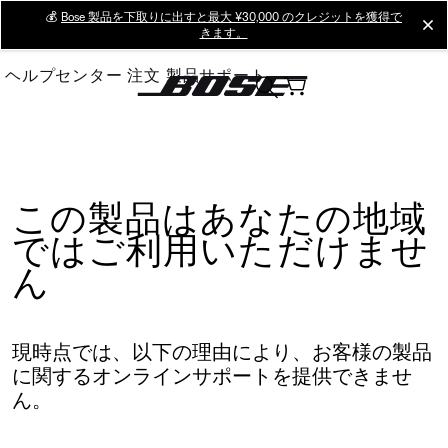
Skip
💰
Bose 製品を下取りに出すと最大 ¥30,000 のクレジットを獲得で
cl
きます。
to
Main
ヘルプセンター
注文
製品サポート
この製品はあなたの地域
ではご利用いただけませ
ん
現時点では、以下の理由により、お客様の製品
に関するオンラインサポートを提供できませ
ん。