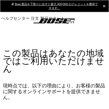
Skip
💰
Bose 製品を下取りに出すと最大 ¥30,000 のクレジットを獲得で
cl
きます。
to
Main
ヘルプセンター
注文
製品サポート
この製品はあなたの地域
ではご利用いただけませ
ん
現時点では、以下の理由により、お客様の製品
に関するオンラインサポートを提供できませ
ん。