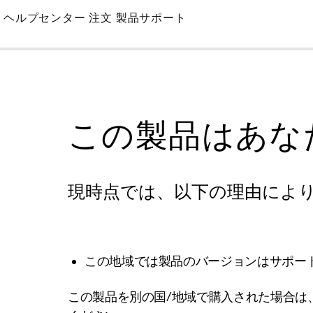
Skip
ヘルプセンター
注文
製品サポート
to
Main
この製品はあな
現時点では、以下の理由によ
この地域では製品のバージョンはサポー
この製品を別の国/地域で購入された場合は