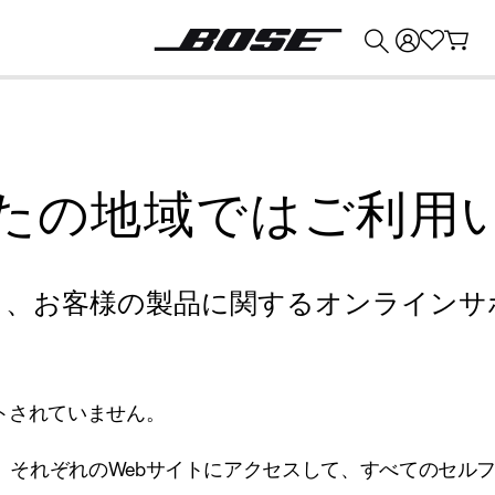
💰
Bose 製品を下取りに出すと最大 ¥30,000 のクレジットを獲得できます。
たの地域ではご利用
り、お客様の製品に関するオンラインサ
トされていません。
、それぞれのWebサイトにアクセスして、すべてのセル