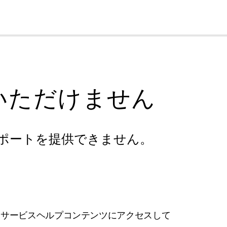
cl
いただけません
ポートを提供できません。
フサービスヘルプコンテンツにアクセスして