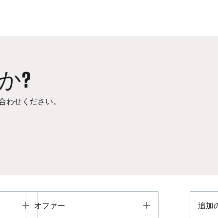
か?
合わせください。
Toggle
Toggle
オファー
追加