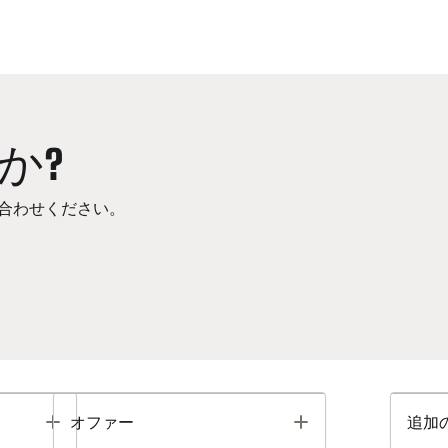
か?
合わせください。
Toggle
Toggle
オファー
追加