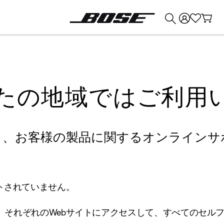
💰
Bose 製品を下取りに出すと最大 ¥30,000 のクレジットを獲得できます。
たの地域ではご利用
り、お客様の製品に関するオンラインサ
トされていません。
、それぞれのWebサイトにアクセスして、すべてのセル