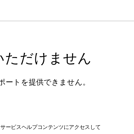
cl
いただけません
ポートを提供できません。
フサービスヘルプコンテンツにアクセスして