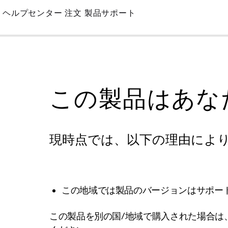
Skip
ヘルプセンター
注文
製品サポート
to
Main
この製品はあな
現時点では、以下の理由によ
この地域では製品のバージョンはサポー
この製品を別の国/地域で購入された場合は