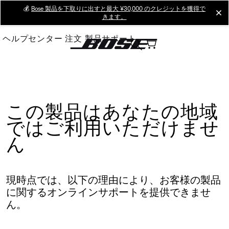
Skip
💰
Bose 製品を下取りに出すと最大 ¥30,000 のクレジットを獲得で
cl
きます。
to
Main
ヘルプセンター
注文
製品サポート
この製品はあなたの地域
ではご利用いただけませ
ん
現時点では、以下の理由により、お客様の製品
に関するオンラインサポートを提供できませ
ん。