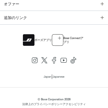
T
オファー
T
追加のリンク
Bose Connectア
ボーズアプリ
プリ
|
Japan
Japanese
© Bose Corporation 2026
法律上の
プライバシーポリシー
アクセシビリティ