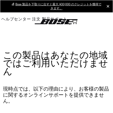
Skip
💰
Bose 製品を下取りに出すと最大 ¥30,000 のクレジットを獲得で
cl
きます。
to
Main
ヘルプセンター
注文
製品サポート
この製品はあなたの地域
ではご利用いただけませ
ん
現時点では、以下の理由により、お客様の製品
に関するオンラインサポートを提供できませ
ん。