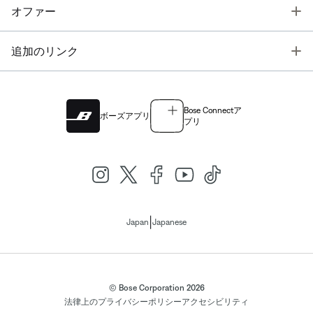
T
オファー
T
追加のリンク
Bose Connectア
ボーズアプリ
プリ
|
Japan
Japanese
© Bose Corporation 2026
法律上の
プライバシーポリシー
アクセシビリティ