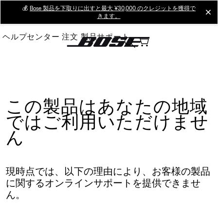
Skip
💰
Bose 製品を下取りに出すと最大 ¥30,000 のクレジットを獲得で
cl
きます。
to
Main
ヘルプセンター
注文
製品サポート
この製品はあなたの地域
ではご利用いただけませ
ん
現時点では、以下の理由により、お客様の製品
に関するオンラインサポートを提供できませ
ん。