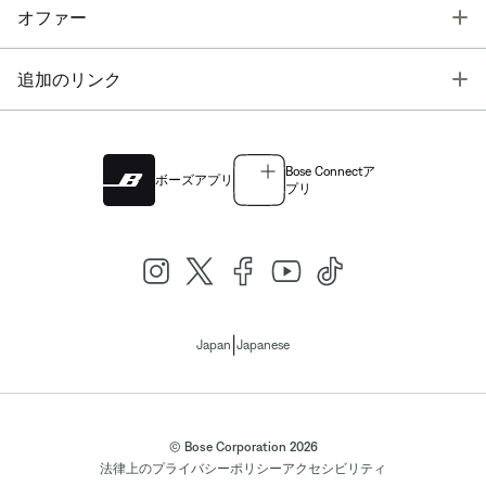
T
オファー
T
追加のリンク
Bose Connectア
ボーズアプリ
プリ
|
Japan
Japanese
© Bose Corporation 2026
法律上の
プライバシーポリシー
アクセシビリティ