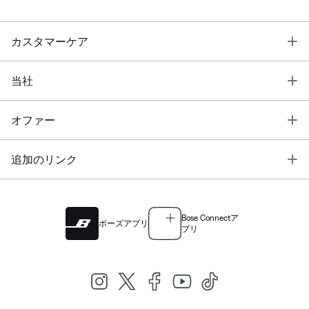
T
カスタマーケア
T
当社
T
オファー
T
追加のリンク
Bose Connectア
ボーズアプリ
プリ