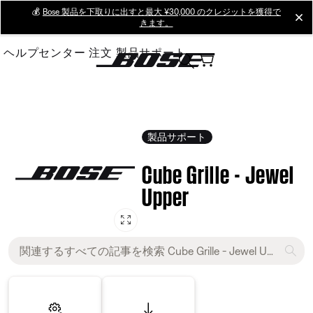
Skip
💰
Bose 製品を下取りに出すと最大 ¥30,000 のクレジットを獲得で
cl
きます。
to
Main
ヘルプセンター
注文
製品サポート
製品サポート
Cube Grille - Jewel
Upper