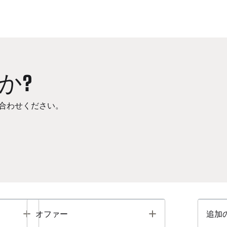
か?
合わせください。
Toggle
Toggle
オファー
追加