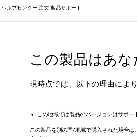
Skip
ヘルプセンター
注文
製品サポート
to
Main
この製品はあな
現時点では、以下の理由によ
この地域では製品のバージョンはサポー
この製品を別の国/地域で購入された場合は