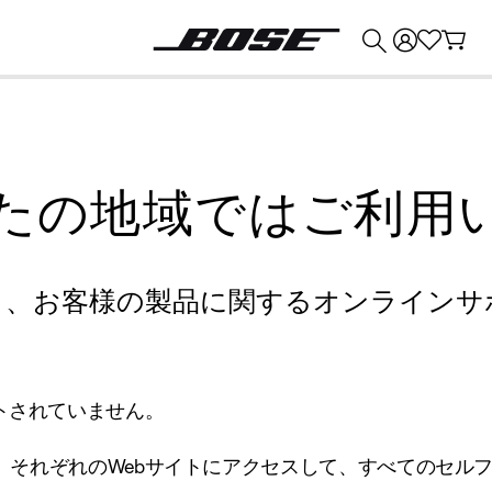
💰
Bose 製品を下取りに出すと最大 ¥30,000 のクレジットを獲得できます。
たの地域ではご利用
り、お客様の製品に関するオンラインサ
トされていません。
、それぞれのWebサイトにアクセスして、すべてのセル