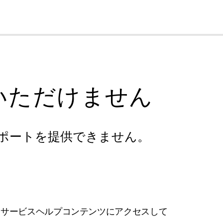
cl
いただけません
ポートを提供できません。
フサービスヘルプコンテンツにアクセスして