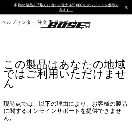
Skip
💰
Bose 製品を下取りに出すと最大 ¥30,000 のクレジットを獲得で
cl
きます。
to
Main
ヘルプセンター
注文
製品サポート
この製品はあなたの地域
ではご利用いただけませ
ん
現時点では、以下の理由により、お客様の製品
に関するオンラインサポートを提供できませ
ん。