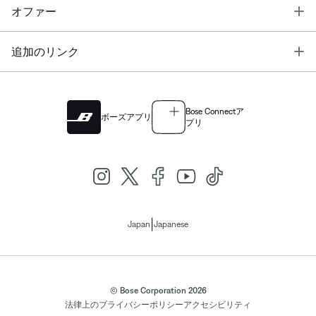
T
オファー
T
追加のリンク
Bose Connectア
ボーズアプリ
プリ
|
Japan
Japanese
© Bose Corporation 2026
法律上の
プライバシーポリシー
アクセシビリティ