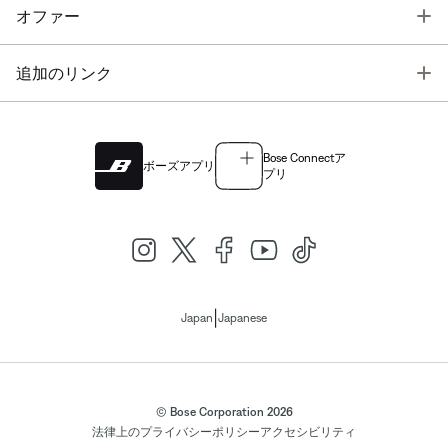
T
オファー
T
追加のリンク
Bose Connectア
ボーズアプリ
プリ
|
Japan
Japanese
© Bose Corporation 2026
法律上の
プライバシーポリシー
アクセシビリティ