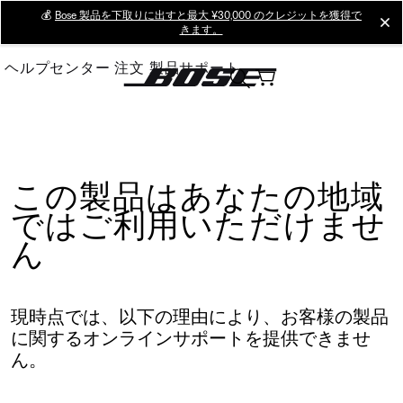
Skip
💰
Bose 製品を下取りに出すと最大 ¥30,000 のクレジットを獲得で
cl
きます。
to
Main
ヘルプセンター
注文
製品サポート
この製品はあなたの地域
ではご利用いただけませ
ん
現時点では、以下の理由により、お客様の製品
に関するオンラインサポートを提供できませ
ん。