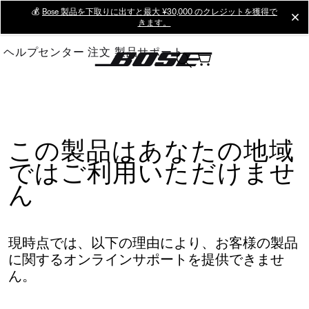
Skip
💰
Bose 製品を下取りに出すと最大 ¥30,000 のクレジットを獲得で
cl
きます。
to
Main
ヘルプセンター
注文
製品サポート
この製品はあなたの地域
ではご利用いただけませ
ん
現時点では、以下の理由により、お客様の製品
に関するオンラインサポートを提供できませ
ん。