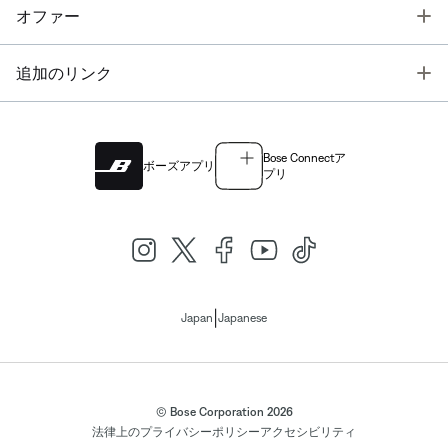
T
オファー
T
追加のリンク
Bose Connectア
ボーズアプリ
プリ
|
Japan
Japanese
© Bose Corporation 2026
法律上の
プライバシーポリシー
アクセシビリティ