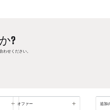
か?
合わせください。
Toggle
Toggle
オファー
追加