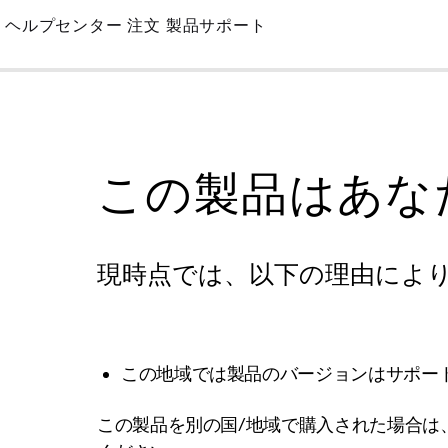
Skip
ヘルプセンター
注文
製品サポート
to
Main
この製品はあな
現時点では、以下の理由によ
この地域では製品のバージョンはサポー
この製品を別の国/地域で購入された場合は