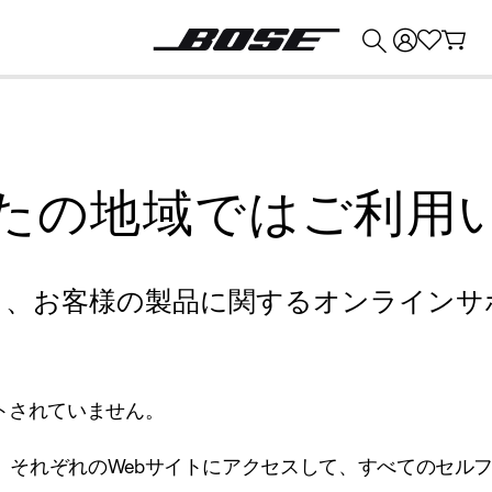
💰
Bose 製品を下取りに出すと最大 ¥30,000 のクレジットを獲得できます。
たの地域ではご利用
り、お客様の製品に関するオンラインサ
トされていません。
、それぞれのWebサイトにアクセスして、すべてのセル