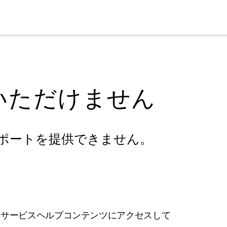
cl
いただけません
ポートを提供できません。
フサービスヘルプコンテンツにアクセスして