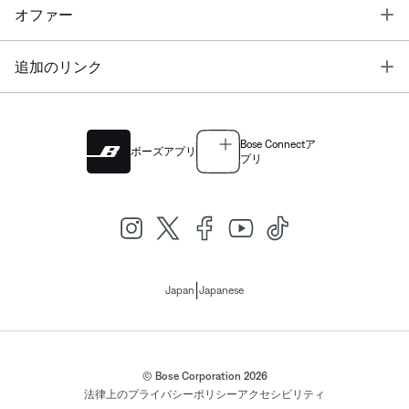
T
オファー
T
追加のリンク
Bose Connectア
ボーズアプリ
プリ
|
Japan
Japanese
© Bose Corporation 2026
法律上の
プライバシーポリシー
アクセシビリティ