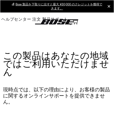
Skip
💰
Bose 製品を下取りに出すと最大 ¥30,000 のクレジットを獲得で
cl
きます。
to
Main
ヘルプセンター
注文
製品サポート
この製品はあなたの地域
ではご利用いただけませ
ん
現時点では、以下の理由により、お客様の製品
に関するオンラインサポートを提供できませ
ん。