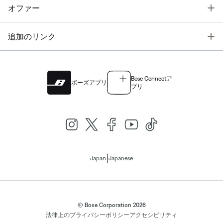
T
オファー
T
追加のリンク
Bose Connectア
ボーズアプリ
プリ
|
Japan
Japanese
© Bose Corporation 2026
法律上の
プライバシーポリシー
アクセシビリティ