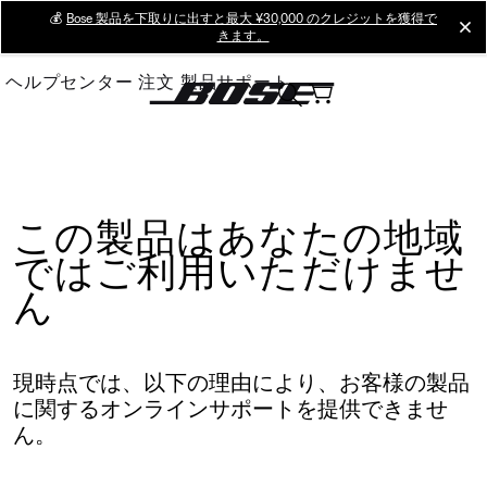
Skip
💰
Bose 製品を下取りに出すと最大 ¥30,000 のクレジットを獲得で
cl
きます。
to
Main
ヘルプセンター
注文
製品サポート
この製品はあなたの地域
ではご利用いただけませ
ん
現時点では、以下の理由により、お客様の製品
に関するオンラインサポートを提供できませ
ん。