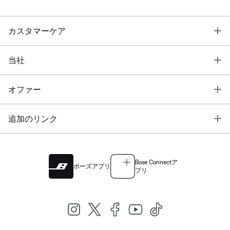
T
カスタマーケア
T
当社
T
オファー
T
追加のリンク
Bose Connectア
ボーズアプリ
プリ