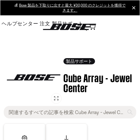
Skip
💰
Bose 製品を下取りに出すと最大 ¥30,000 のクレジットを獲得で
cl
きます。
to
Main
ヘルプセンター
注文
製品サポート
製品サポート
Cube Array - Jewel
Center