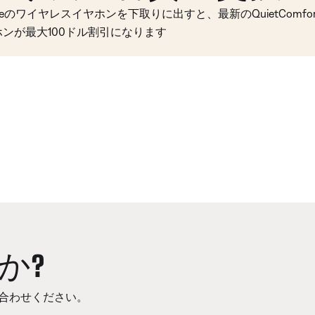
seのワイヤレスイヤホンを下取りに出すと、最新のQuietComfort 
ホンが最大100ドル割引になります
か?
合わせください。