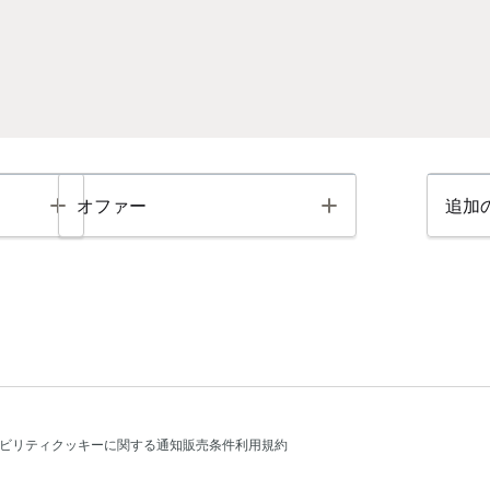
Toggle
Toggle
オファー
追加
ビリティ
クッキーに関する通知
販売条件
利用規約