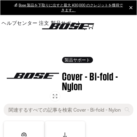
Skip
💰
Bose 製品を下取りに出すと最大 ¥30,000 のクレジットを獲得で
cl
きます。
to
Main
ヘルプセンター
注文
製品サポート
製品サポート
Cover - Bi-fold -
Nylon