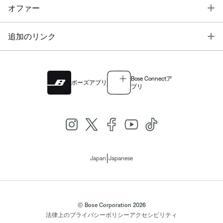
T
オファー
T
追加のリンク
Bose Connectア
ボーズアプリ
プリ
|
Japan
Japanese
© Bose Corporation 2026
法律上の
プライバシーポリシー
アクセシビリティ