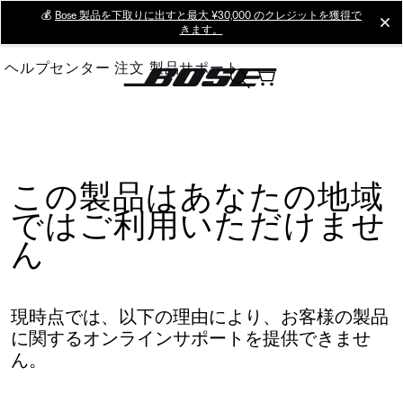
Skip
💰
Bose 製品を下取りに出すと最大 ¥30,000 のクレジットを獲得で
cl
きます。
to
Main
ヘルプセンター
注文
製品サポート
この製品はあなたの地域
ではご利用いただけませ
ん
現時点では、以下の理由により、お客様の製品
に関するオンラインサポートを提供できませ
ん。