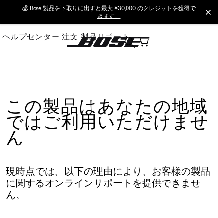
Skip
💰
Bose 製品を下取りに出すと最大 ¥30,000 のクレジットを獲得で
cl
きます。
to
Main
ヘルプセンター
注文
製品サポート
この製品はあなたの地域
ではご利用いただけませ
ん
現時点では、以下の理由により、お客様の製品
に関するオンラインサポートを提供できませ
ん。