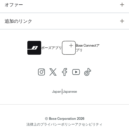
T
オファー
T
追加のリンク
Bose Connectア
ボーズアプリ
プリ
|
Japan
Japanese
© Bose Corporation 2026
法律上の
プライバシーポリシー
アクセシビリティ