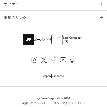
T
オファー
T
追加のリンク
Bose Connectア
ボーズアプリ
プリ
|
Japan
Japanese
© Bose Corporation 2026
法律上の
プライバシーポリシー
アクセシビリティ