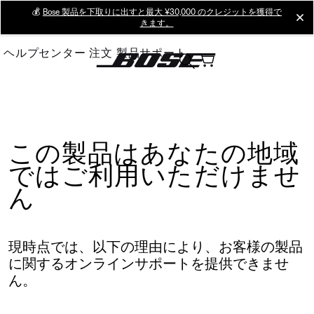
Skip
💰
Bose 製品を下取りに出すと最大 ¥30,000 のクレジットを獲得で
cl
きます。
to
Main
ヘルプセンター
注文
製品サポート
この製品はあなたの地域
ではご利用いただけませ
ん
現時点では、以下の理由により、お客様の製品
に関するオンラインサポートを提供できませ
ん。