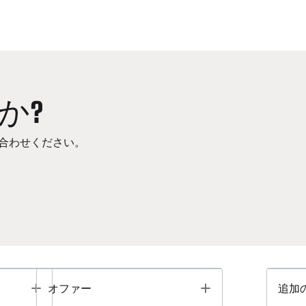
か?
合わせください。
Toggle
Toggle
オファー
追加