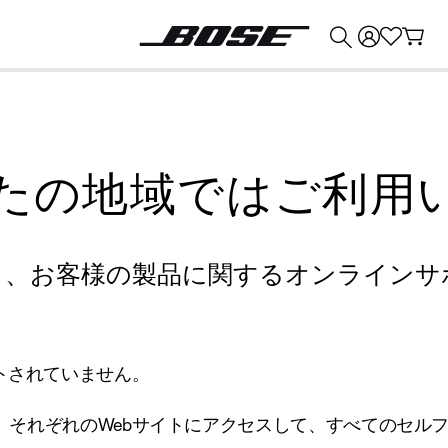
💰
Bose 製品を下取りに出すと最大 ¥30,000 のクレジットを獲得できます。
たの地域ではご利用
り、お客様の製品に関するオンラインサ
トされていません。
、それぞれのWebサイトにアクセスして、すべてのセル