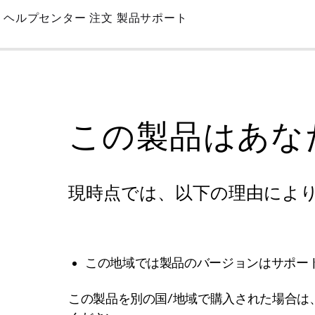
Skip
ヘルプセンター
注文
製品サポート
to
Main
この製品はあな
現時点では、以下の理由によ
この地域では製品のバージョンはサポー
この製品を別の国/地域で購入された場合は