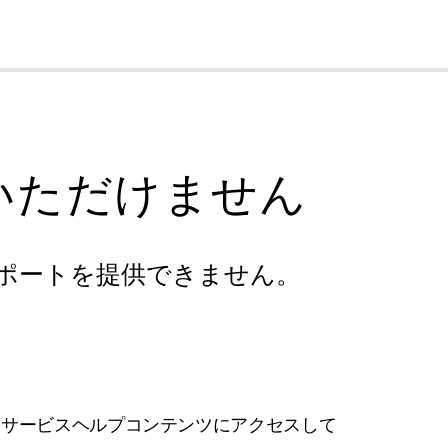
cl
いただけません
ポートを提供できません。
フサービスヘルプコンテンツにアクセスして