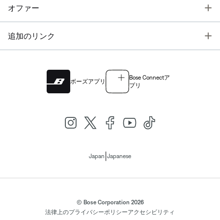
T
オファー
T
追加のリンク
Bose Connectア
ボーズアプリ
プリ
|
Japan
Japanese
© Bose Corporation 2026
法律上の
プライバシーポリシー
アクセシビリティ