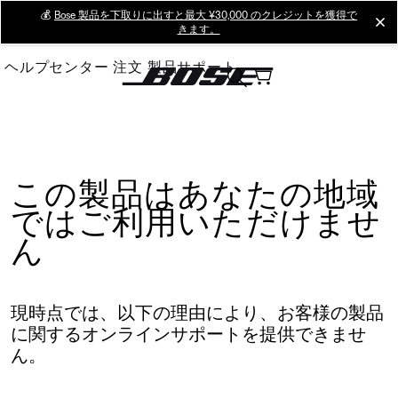
Skip
💰
Bose 製品を下取りに出すと最大 ¥30,000 のクレジットを獲得で
cl
きます。
to
Main
ヘルプセンター
注文
製品サポート
この製品はあなたの地域
ではご利用いただけませ
ん
現時点では、以下の理由により、お客様の製品
に関するオンラインサポートを提供できませ
ん。