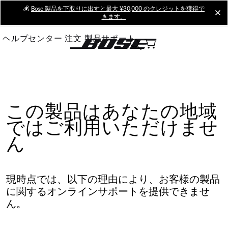
Skip
💰
Bose 製品を下取りに出すと最大 ¥30,000 のクレジットを獲得で
cl
きます。
to
Main
ヘルプセンター
注文
製品サポート
この製品はあなたの地域
ではご利用いただけませ
ん
現時点では、以下の理由により、お客様の製品
に関するオンラインサポートを提供できませ
ん。