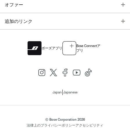
T
オファー
T
追加のリンク
Bose Connectア
ボーズアプリ
プリ
|
Japan
Japanese
© Bose Corporation 2026
法律上の
プライバシーポリシー
アクセシビリティ